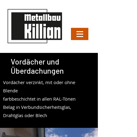
Vordächer und
Überdachungen
Vordächer verzinkt, mit oder ohne
Blende
farbbeschichtet in allen RAL-Tönen
Belag in Verbundsicherheitsglas,
Drahtglas oder Blech